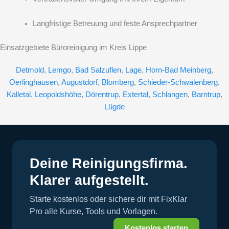
Langfristige Betreuung und feste Ansprechpartner
Einsatzgebiete Büroreinigung im Kreis Lippe
Detmold
,
Lemgo
,
Bad Salzuflen
,
Lage
,
Horn-Bad Meinberg
,
Oerlinghausen
,
Augustdorf
,
Blomberg
,
Schieder-Schwalenberg
,
Kalletal
,
Leopoldshöhe
,
Dörentrup
,
Extertal
,
Schlangen
,
Barntrup
,
Lügde
Deine Reinigungsfirma.
Klarer aufgestellt.
Starte kostenlos oder sichere dir mit FixKlar
Pro alle Kurse, Tools und Vorlagen.
Kostenlos starten