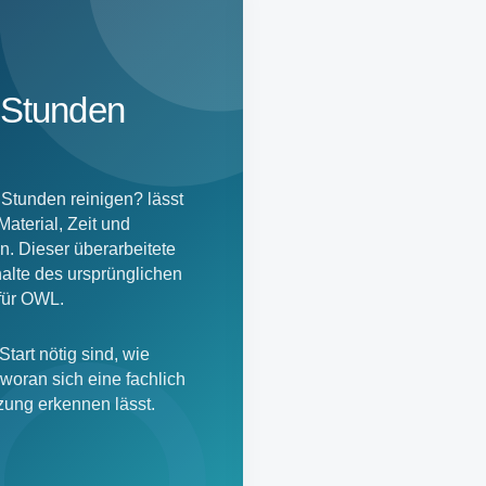
2 Stunden
 Stunden reinigen? lässt
Material, Zeit und
. Dieser überarbeitete
alte des ursprünglichen
 für OWL.
tart nötig sind, wie
woran sich eine fachlich
zung erkennen lässt.