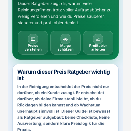
Dieser Ratgeber zeigt dir, warum viele
Reinigungsfirmen trotz voller Auftragsbücher zu
wenig verdienen und wie du Preise sauberer,
sicherer und profitabler denkst.
💶
🚗
📈
Preise
Marge
Profitabler
verstehen
schützen
arbeiten
Warum dieser Preis Ratgeber wichtig
ist
In der Reinigung entscheidet der Preis nicht nur
darüber, ob ein Kunde zusagt. Er entscheidet
darüber, ob deine Firma stabil bleibt, ob du
Rücklagen bilden kannst und ob Wachstum
überhaupt sinnvoll ist. Dieser Guide ist bewusst
als Ratgeber aufgebaut: keine Checkliste, keine
Auswertung, sondern klare Preislogik für die
Praxis.